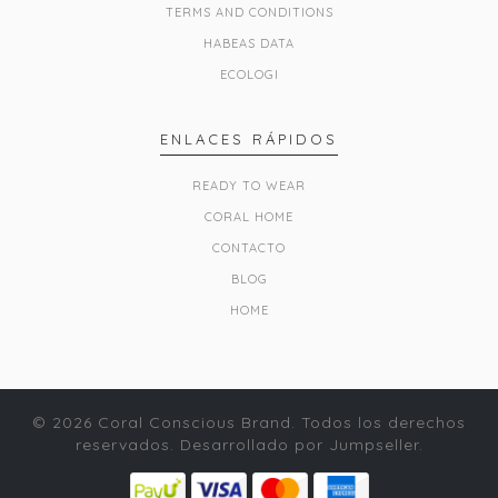
TERMS AND CONDITIONS
HABEAS DATA
ECOLOGI
ENLACES RÁPIDOS
READY TO WEAR
CORAL HOME
CONTACTO
BLOG
HOME
© 2026 Coral Conscious Brand. Todos los derechos
reservados.
Desarrollado por Jumpseller
.